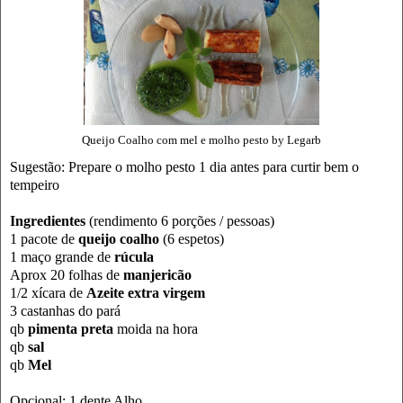
Queijo Coalho com mel e molho pesto by Legarb
Sugestão: Prepare o molho pesto 1 dia antes para curtir bem o
tempeiro
Ingredientes
(rendimento 6 porções / pessoas)
1 pacote de
queijo coalho
(6 espetos)
1 maço grande de
rúcula
Aprox 20 folhas de
manjericão
1/2 xícara de
Azeite extra virgem
3 castanhas do pará
qb
pimenta preta
moida na hora
qb
sal
qb
Mel
Opcional: 1 dente Alho