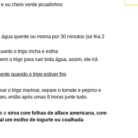
a e ou cheio verde picadinhos
 água quente ou morna por 30 minutos (se fria 2
anto o trigo incha e esfria
m o trigo para sair toda água, assim, ele irá
nte quando o trigo estiver frio
xar o trigo marinar, separe o tomate e pepino e
tes, então após umas 8 horas junte tudo.
te e
sirva com folhas de alface americana, com
nal um molho de iogurte ou coalhada