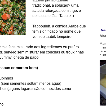
aquele pratão quente
tradicional, a solução? uma
salada reforçada com trigo: o
delicioso e fácil Tabule :)
Tabbouleh, a comida Árabe que
Rec
tem significado no nome que
Man
vem de taabil: tempeiro.
Mant
am alface misturado aos ingredientes eu prefiro
minu
fáce
r, serví-lo sem misturar em conchas ou trouxinhas
a in
) yummy! chega de papo.
pessoas comerem bem)
cubinhos
s (sem sementes soltam menos água)
nhos (alguns lugares são conhecidos como
nho