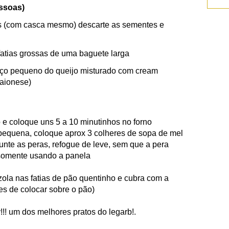
essoas)
s (com casca mesmo) descarte as sementes e
 fatias grossas de uma baguete larga
aço pequeno do queijo misturado com cream
aionese)
o e coloque uns 5 a 10 minutinhos no forno
equena, coloque aprox 3 colheres de sopa de mel
unte as peras, refogue de leve, sem que a pera
 somente usando a panela
ola nas fatias de pão quentinho e cubra com a
es de colocar sobre o pão)
! um dos melhores pratos do legarb!.