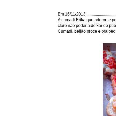
Em 16/11/2013:................................
A cumadi Erika que adorou e ped
claro não poderia deixar de publ
Cumadi, beijão proce e pra pequ