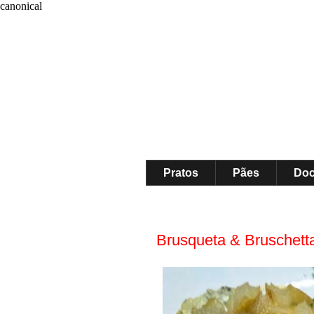
canonical
Pratos
Pães
Do
Brusqueta & Bruschetta