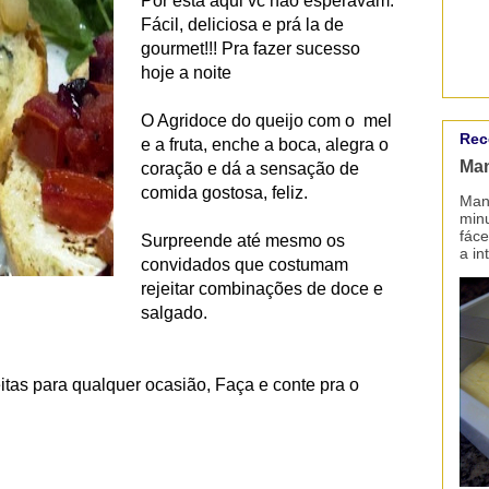
Por esta aqui vc não esperavam.
Fácil, deliciosa e prá la de
gourmet!!! Pra fazer sucesso
hoje a noite
O Agridoce do queijo com o mel
Rec
e a fruta, enche a boca, alegra o
Man
coração e dá a sensação de
comida gostosa, feliz.
Mant
minu
fáce
Surpreende até mesmo os
a in
convidados que costumam
rejeitar combinações de doce e
salgado.
itas para qualquer ocasião, Faça e conte pra o