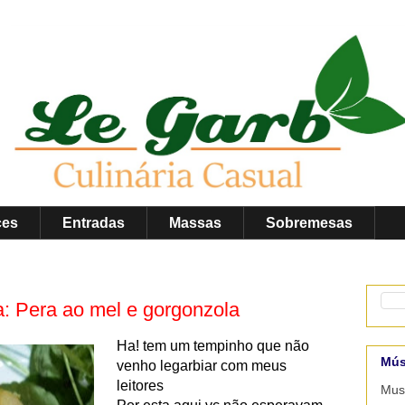
ces
Entradas
Massas
Sobremesas
: Pera ao mel e gorgonzola
Ha! tem um tempinho que não
Mús
venho legarbiar com meus
leitores
Musi