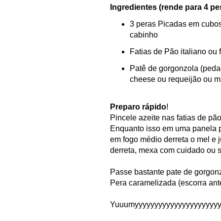
Ingredientes (rende para 4 p
3 peras Picadas em cubo
cabinho
Fatias de Pão italiano ou
Patê de gorgonzola (ped
cheese ou requeijão ou m
Preparo rápido
!
Pincele azeite nas fatias de pã
Enquanto isso em uma panela p
em fogo médio derreta o mel e j
derreta, mexa com cuidado ou
Passe bastante pate de gorgonz
Pera caramelizada (escorra ant
Yuuumyyyyyyyyyyyyyyyyyyyyyy!!