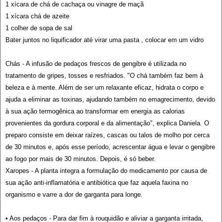
1 xícara de chá de cachaça ou vinagre de maçã
1 xícara chá de azeite
1 colher de sopa de sal
Bater juntos no liquificador até virar uma pasta , colocar em um vidro
Chás - A infusão de pedaços frescos de gengibre é utilizada no
tratamento de gripes, tosses e resfriados. "O chá também faz bem à
beleza e à mente. Além de ser um relaxante eficaz, hidrata o corpo e
ajuda a eliminar as toxinas, ajudando também no emagrecimento, devido
à sua ação termogênica ao transformar em energia as calorias
provenientes da gordura corporal e da alimentação", explica Daniela. O
preparo consiste em deixar raízes, cascas ou talos de molho por cerca
de 30 minutos e, após esse período, acrescentar água e levar o gengibre
ao fogo por mais de 30 minutos. Depois, é só beber.
Xaropes - A planta integra a formulação do medicamento por causa de
sua ação anti-inflamatória e antibiótica que faz aquela faxina no
organismo e varre a dor de garganta para longe.
• Aos pedaços - Para dar fim à rouquidão e aliviar a garganta irritada,