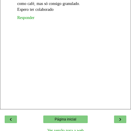
como café, mas só consigo granulado.
Espero ter colaborado
Responder
‹
›
Página inicial
Ver versão para a web