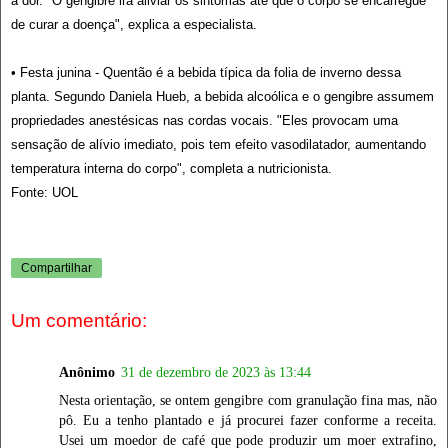
a dor. "O gengibre irá aliviar os sintomas até que o corpo se encarregue
de curar a doença", explica a especialista.
• Festa junina - Quentão é a bebida típica da folia de inverno dessa
planta. Segundo Daniela Hueb, a bebida alcoólica e o gengibre assumem
propriedades anestésicas nas cordas vocais. "Eles provocam uma
sensação de alívio imediato, pois tem efeito vasodilatador, aumentando
temperatura interna do corpo", completa a nutricionista.
Fonte: UOL
Compartilhar
Um comentário:
Anônimo
31 de dezembro de 2023 às 13:44
Nesta orientação, se ontem gengibre com granulação fina mas, não
pô. Eu a tenho plantado e já procurei fazer conforme a receita.
Usei um moedor de café que pode produzir um moer extrafino,