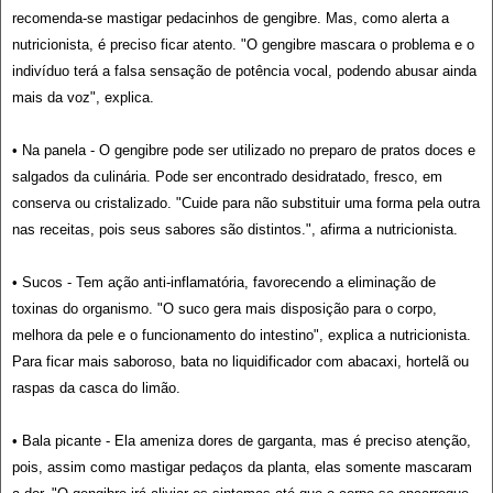
recomenda-se mastigar pedacinhos de gengibre. Mas, como alerta a
nutricionista, é preciso ficar atento. "O gengibre mascara o problema e o
indivíduo terá a falsa sensação de potência vocal, podendo abusar ainda
mais da voz", explica.
• Na panela - O gengibre pode ser utilizado no preparo de pratos doces e
salgados da culinária. Pode ser encontrado desidratado, fresco, em
conserva ou cristalizado. "Cuide para não substituir uma forma pela outra
nas receitas, pois seus sabores são distintos.", afirma a nutricionista.
• Sucos - Tem ação anti-inflamatória, favorecendo a eliminação de
toxinas do organismo. "O suco gera mais disposição para o corpo,
melhora da pele e o funcionamento do intestino", explica a nutricionista.
Para ficar mais saboroso, bata no liquidificador com abacaxi, hortelã ou
raspas da casca do limão.
• Bala picante - Ela ameniza dores de garganta, mas é preciso atenção,
pois, assim como mastigar pedaços da planta, elas somente mascaram