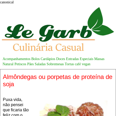
canonical
Acompanhamentos
Bolos
Cardápios
Doces
Entradas
Especiais
Massas
Natural
Petiscos
Pães
Saladas
Sobremesas
Tortas
café
vegan
Almôndegas ou porpetas de proteína de
soja
Puxa vida,
não pensei
que ficaria tão
feliz com o