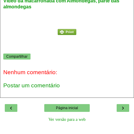
Video da macarronada com Almondegas, parte das
almondegas
Compartilhar
Nenhum comentário:
Postar um comentário
‹
›
Página inicial
Ver versão para a web