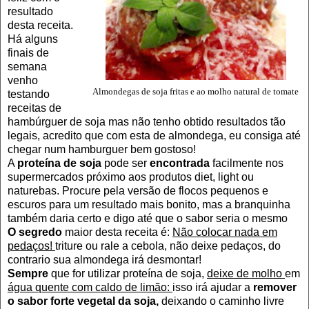
resultado
desta receita.
Há alguns
finais de
semana
venho
Almondegas de soja fritas e ao molho natural de tomate
testando
receitas de
hambúrguer de soja mas não tenho obtido resultados tão
legais, acredito que com esta de almondega, eu consiga até
chegar num hamburguer bem gostoso!
A
proteína de soja
pode ser
encontrada
facilmente nos
supermercados próximo aos produtos diet, light ou
naturebas. Procure pela versão de flocos pequenos e
escuros para um resultado mais bonito, mas a branquinha
também daria certo e digo até que o sabor seria o mesmo
O segredo
maior desta receita é:
Não colocar nada em
pedaços!
triture ou rale a cebola, não deixe pedaços, do
contrario sua almondega irá desmontar!
Sempre
que for utilizar proteína de soja,
deixe de molho
em
água quente com caldo de limão:
isso irá ajudar a
remover
o sabor forte vegetal da soja,
deixando o caminho livre