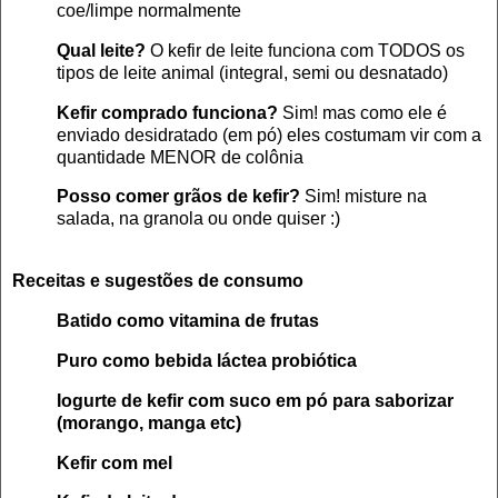
coe/limpe normalmen
te
Qual leite?
O kefir de leite funciona com
TODOS
os
tipos de
leite animal (integral, semi ou desnatado)
Kefir comprado funciona?
Sim! mas como ele é
enviado desidratado (em pó
) eles costuma
m
vi
r com a
quantidade MENOR de colônia
P
osso comer
grãos de
kefir?
Sim!
misture na
salada, na granola ou onde
quiser :)
Receitas e sugestões de co
nsumo
Batido como vita
mina de
frutas
P
uro como bebida
láctea probiótica
Iog
urte de kefir com suco em pó para
sabor
izar
(morango, manga etc)
Kefir com mel