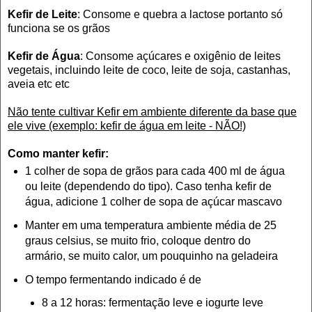
Kefir de Leite
: Consome e quebra a lactose portanto só
funciona se
os grãos
Kefir de
Água
:
Consome açúcares e oxigênio de leites
vegetais, inclu
indo leite de coco,
leite de soja, castanhas,
aveia
etc etc
N
ão tente cultivar Kefir em ambiente diferente da base que
ele vi
ve (exemplo: kefir de água em leite - NÃO!)
Como manter ke
fir:
1 colher de sopa de grãos para cada 400 ml de águ
a
ou leite (dependendo do
tipo)
.
C
aso tenha kefir de
água, adicione 1 colher de sopa de aç
úcar
mascavo
Manter em uma temperatura ambi
ente média de
25
graus celsius,
se muito frio, coloque dentro do
armário, se muito calor, um pouquinho na geladeira
O tempo fermentando
indicado é de
8
a 12
horas
: fermentação leve e iogurte leve