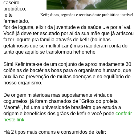
caseiro,
probiótico,
leite
Kefir, dicas, segredos e receitas deste probiótico incrível
fermentado,
flor de iogurte, elixir da juventude e da saúde
... e por aí vai.
Voc
ê j
á deve ter escu
tado por aí da sua
mãe que j
á arr
iscou
fazer iogurte pra família atra
vés de kefir (bolinhas
gelatinosas que se multiplicam)
mas não deram conta do
tanto que aquilo se transformou hehehehe
Sim!
K
efir trata-se de um conjunto de aproximadamente
3
0
colônias de bactérias boas
para o organismo humano, que
auxilia na preven
ção d
e muitas doenças e no equil
í
brio do
nosso organi
smo.
De origem misterio
sa mas supostamente
vinda de
cogumelos, já foram chamados de "Grão
s do profet
a
Maomé",
há uma universidade brasileira que estuda a
origem e benef
ícios dos grã
os de kefir
e você pode
conferir
neste link
.
Há 2
tipos mais comuns e cons
umidos de kefir: