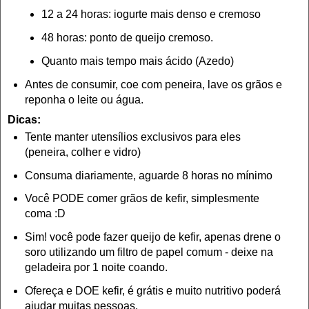
12 a 24 horas:
iogurte
mais denso e cremoso
48 horas: ponto de queijo cremoso.
Quanto mais tempo mais ácido (Azedo)
A
nte
s
de consumir, coe com peneira, lave os grãos e
reponha o leite ou água.
Dicas:
Te
nte manter utensílios e
xclusivos para eles
(
peneira
, colher e vidro)
Consuma diariamente, aguarde 8 horas no mínimo
Você PODE c
omer grãos de kefi
r
, simplesmente
coma :D
Sim! você pode faze
r queijo de kefir, apenas dre
ne o
soro utilizando um filtro de papel comum - deixe na
gel
adeira por 1 noite
coando.
O
fereça e DOE
kefir, é gr
átis e muito
nutritivo
poderá
ajudar muitas pessoas.