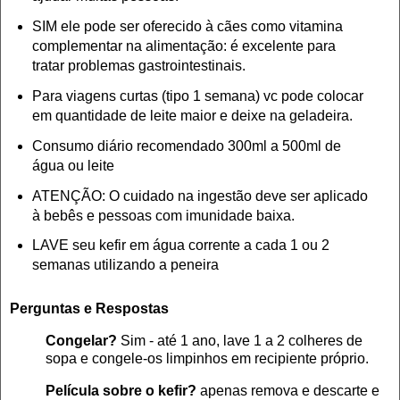
SIM ele pode ser oferecido à c
ães como vitamina
complementar na alimentação: é excelente para
tratar problemas gastro
intestinais.
Para viagens curtas (tipo 1 semana) vc po
de col
ocar
e
m quantidade de leite maior e deixe na geladeira.
Consumo diário recomendado 300ml a 500ml de
água ou leite
ATENÇÃO: O
cuidado na ingestão deve ser aplicado
à
bebês e pessoas com
i
munidade baixa.
LAVE seu
kef
ir em água corrente a cada
1 o
u 2
semanas
utilizando a peneira
P
erguntas e R
espostas
Congelar?
Sim - até 1 ano,
lave 1 a 2 colheres de
sopa e conge
le-
os limpinhos em
recipiente próprio.
Película sobre o kefir?
apenas remova e descarte e