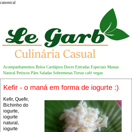
canonical
Acompanhamentos
Bolos
Cardápios
Doces
Entradas
Especiais
Massas
Natural
Petiscos
Pães
Saladas
Sobremesas
Tortas
café
vegan
Kefir - o maná em forma de iogurte :)
Kefir, Quefir,
Bichinho do
iogurte,
iogurte
natural,
iogurte