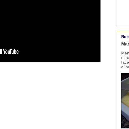
Rec
Man
Mant
minu
fáce
a in