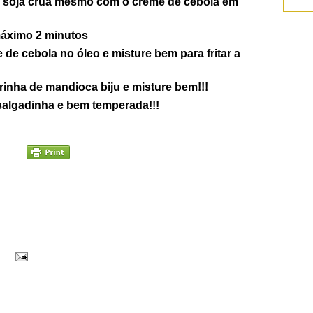
a soja crua mesmo com o creme de cebola em
áximo 2 minutos
de cebola no óleo e misture bem para fritar a
rinha de mandioca biju e misture bem!!!
 salgadinha e bem temperada!!!