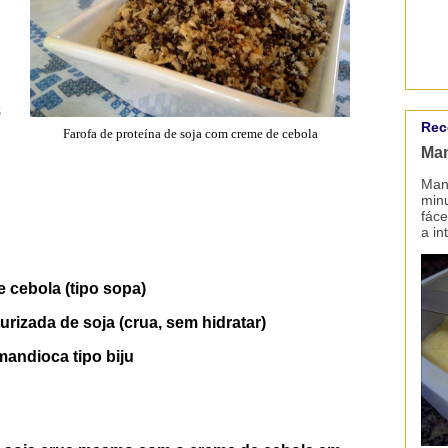
s
Rec
Farofa de proteína de soja com creme de cebola
Man
Mant
minu
fáce
a in
 cebola (tipo sopa)
urizada de soja (crua, sem hidratar)
mandioca tipo biju