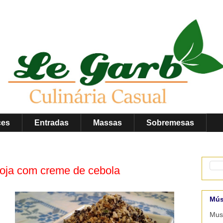
ces
Entradas
Massas
Sobremesas
soja com creme de cebola
Mús
Musi