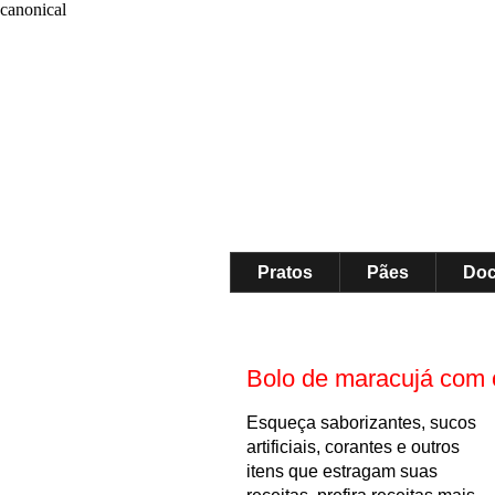
canonical
Pratos
Pães
Do
Bolo de maracujá com 
Esqueça saborizantes, sucos
artificiais, coran
tes e outros
itens que estrag
a
m suas