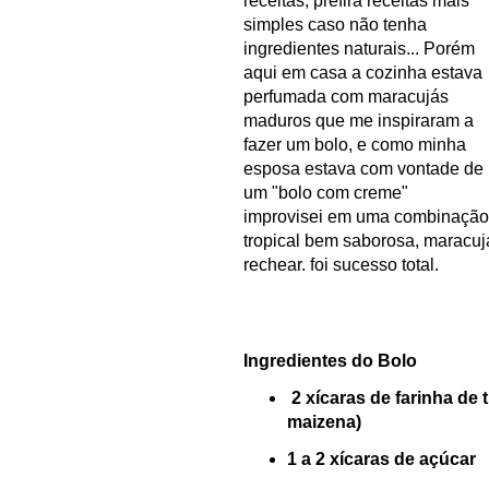
receitas, prefira receitas m
ais
simples caso não tenha
ingredientes naturais...
Porém
aqui
em casa a cozinha estava
perf
umada com maracujás
maduros
que me inspiraram a
fazer um bolo, e como minha
esposa estava com vonta
de de
um "bo
lo com creme"
improvisei
em uma co
mbinação
tropical bem
saborosa
, maracuj
rechear. foi sucesso total.
Ingredientes do
B
olo
2
xí
caras de
farinha de t
maizena)
1 a 2 xícaras de
aç
úcar