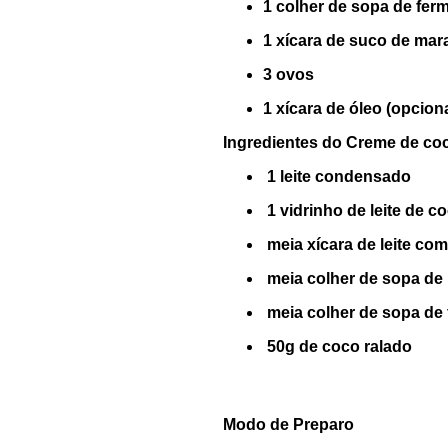
1 colher de sopa de fer
1 xícara de
suco de mara
3 ovos
1 xícara de óleo
(opcion
Ingredientes do
Creme de co
1 leite condensado
1 vidr
inho
de leite de c
meia xícara de leite co
meia colher de sopa de
meia colher de sopa de
50g de coco ralado
Modo de Preparo