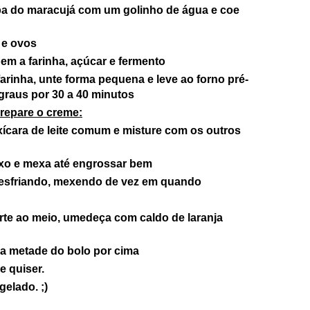
pa d
o
mara
cuj
á
com um golinho de água e coe
e ovos
bem
a farinha, aç
úcar e fermento
 farinha, unte forma pequena
e leve ao forno pré-
graus
por 30 a 4
0 minutos
prepare o creme:
ícara de
leite comum
e misture
com os outros
xo e mexa até engrossar bem
es
friando, mexendo de ve
z em quando
:
orte ao meio, umedeça com caldo de lara
nja
 a meta
de
do bolo por cima
e quiser.
gelado. ;)