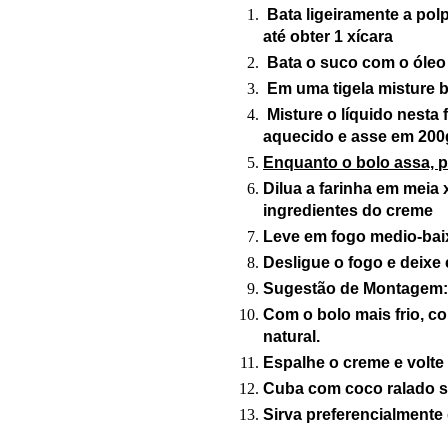
Bata ligeiramente a
pol
até
obter 1 xícara
Bat
a o suco com o óleo
Em um
a
tigela misture
Misture o líquido nesta
aquecido e asse em 200
E
nquanto o bolo assa, 
Dilua a farinha
em meia
x
ingredientes d
o cr
eme
Leve em fogo
medio-bai
Desligue o
fogo e deixe 
Sugestão de Montagem
Com o bolo mais frio, c
natur
al.
Espalhe o creme e
volte
Cuba com coco
ralado s
Sirva preferencialmente 