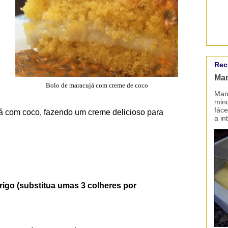
Rec
Man
Bolo de maracujá com creme de coco
Mant
minu
fáce
á com coco, fazendo um creme delicioso para
a in
rigo (substitu
a umas
3 colheres por