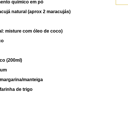
mento químico em pó
cujá natural (aprox 2 maracujás
)
al
:
misture com óleo de coco)
co
oco (200ml)
mum
 margarina/manteiga
farinha de trigo