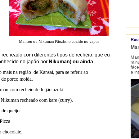
Rec
Mantou ou Nikuman Pãozinho cozido no vapor
Man
 recheado com diferentes tipos de recheio, que eu
Mant
(conhecido no japão por
Nikuman) ou ainda...
minu
fáce
a in
ais na região de Kansai, para se referir ao
 de porco moída.
n com recheio de feijão azuki.
ikuman recheado com kare (curry).
de queijo
Pizza
chocolate.