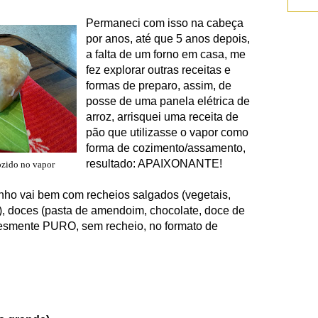
Perman
eci com isso na cabeça
por anos, até que
5 anos depois,
a falta de um forno em casa, me
fez exp
lorar outra
s receitas e
form
as de preparo
, assim, de
posse de uma panela elétrica de
arroz, a
rrisquei uma receita de
pão que
utilizas
se o vapor como
forma de cozi
mento/ass
amento,
resultado: APA
IXO
NANTE!
zido no vapor
inho vai bem com rec
heios
salgados (vegetais,
), doces (pasta de amendoim, chocolate, doce de
plesmente PURO
, sem recheio, no formato de