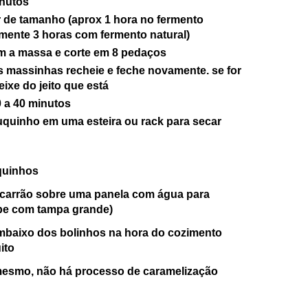
inutos
r de tamanho (aprox 1 hora no fermento
amente
3 horas
com fermento natural)
m a massa e corte em 8 pe
daços
s massinhas re
chei
e
e feche
novamente
. se for
ixe do jeito que está
 a 40 minutos
uquinho em um
a esteira ou rack para secar
equinhos
aca
rrão sobre uma panela com água para
e com tampa grande)
mbaixo dos bolinhos na hora do
cozi
mento
ito
mesmo, não há pro
cesso de caramelização