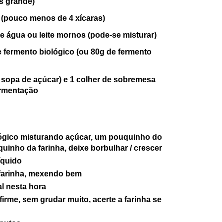
os grande)
o (pouco menos de 4 xícaras)
e água ou leite
mornos
(
pode
-se mis
turar)
e fermento biológico
(ou 80g de fermento
e sopa de açúcar)
e
1 colher de sobremesa
ermentação
ógico misturando açúcar,
um
pouquinho do
uinho da farinha, deixe bor
bulhar
/ crescer
íquido
farinha,
mexendo bem
al nesta hora
 firme, sem grudar muito, acerte a farinha se