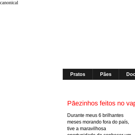
canonical
Pratos
Pães
Do
Pãezinhos feitos no va
D
u
rante meus 6
brilhantes
meses morando fora do país,
tive a maravilhosa