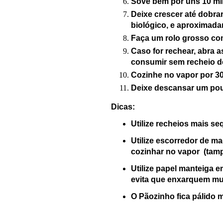
Sove bem
por uns 10 m
Deixe crescer até dobra
biológico,
e aproximad
Faça um rolo grosso co
Caso for rechear, abra
a
consumir sem recheio de
Cozinhe no vapor por 30
Deixe descansar um po
Dicas:
Utilize recheios mais s
U
tilize escorredor de m
cozinhar no vapor
(tamp
Utiliz
e papel manteiga e
e
vita que enxarquem mu
O Pãozinho fica pálido 