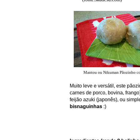
Mantou ou Nikuman Pãozinho co
Muito leve e versá
ti
l, este pão
z
carnes de por
co, bov
ina, fra
ngo
feijão azuki (japon
ês), ou sim
bisnaguinhas
:)