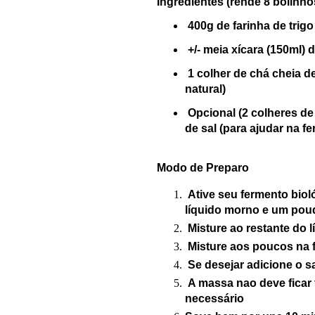
Ingredientes (rende 8 bolinh
400g de farinha de trig
+/- meia
xícara (150ml) d
1 colher de
chá cheia d
natu
ral)
Opcional (2 colheres d
de sal (para ajudar na f
Modo de Preparo
Ati
ve seu fermento biol
líquido morno e um pouq
Misture ao restante do l
Misture aos poucos na 
Se desejar adicione o s
A massa nao deve
ficar
necessário