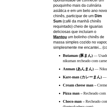
oportuni
dade de conhecer um
po
uquinho mais da culinária
as
iática e em um belo ano novo
chinês, participar de um
Dim
Su
m
(café da manhã chinês
requintado) cheio de iguarias
deliciosas que incluiam o
M
antou
um bolinho chinês de
massa simples cozido no vapor,
simplesmente me enca
ntei... 
Butaman (
豚まん
)
— Usado m
nikuman recheado com carne
Anman (
あんまん
)
— Nikuma
Kare-man (
カレーまん
)
— N
Cream cheese man
–
Creme 
Pizza man
–
Recheado com 
Choco-man –
Recheado com 
(fonte:skadesu.com)